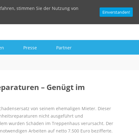
tfahren, stimmen Sie der Nutzung von
Einverstanden!
en
Presse
Partner
eparaturen – Genügt im
Schadensersatz von seinem ehemaligen Mieter. Dieser
nheitsreparaturen nicht ausgeführt und
Zudem wurden Schäden im Treppenhaus verursacht. Der
 notwendigen Arbeiten auf netto 7.500 Euro bezifferte.