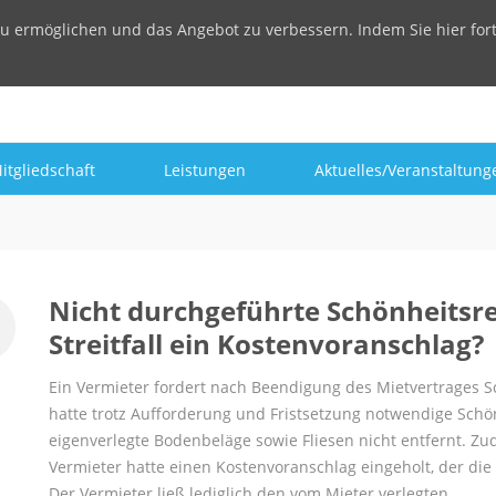
u ermöglichen und das Angebot zu verbessern. Indem Sie hier for
itgliedschaft
Leistungen
Aktuelles/Veranstaltung
Nicht durchgeführte Schönheitsr
Streitfall ein Kostenvoranschlag?
Ein Vermieter fordert nach Beendigung des Mietvertrages 
hatte trotz Aufforderung und Fristsetzung notwendige Schö
eigenverlegte Bodenbeläge sowie Fliesen nicht entfernt. 
Vermieter hatte einen Kostenvoranschlag eingeholt, der die
Der Vermieter ließ lediglich den vom Mieter verlegten