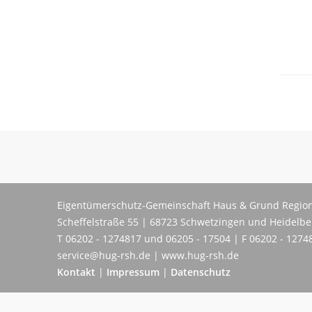
Eigentümerschutz-Gemeinschaft Haus & Grund Region
Scheffelstraße 55 | 68723 Schwetzingen und Heidelb
T 06202 - 1274817 und 06205 - 17504 | F 06202 - 1274
service@hug-rsh.de | www.hug-rsh.de
Kontakt
|
Impressum
|
Datenschutz