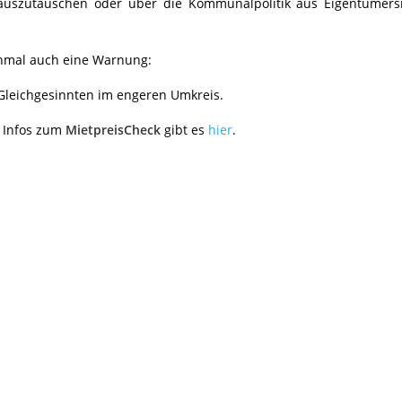
auszutauschen oder über die Kommunalpolitik aus Eigentümers
hmal auch eine Warnung:
t Gleichgesinnten im engeren Umkreis.
: Infos zum
MietpreisCheck
gibt es
hier
.