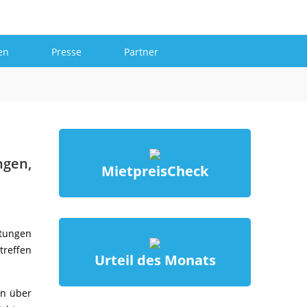
Mehr
en
Presse
Partner
ngen,
MietpreisCheck
ltungen
treffen
Urteil des Monats
en über