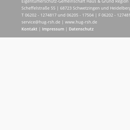
Eigentümerschutz-Gemeinschaft Haus & Grund Region 
Scheffelstraße 55 | 68723 Schwetzingen und Heidelber
T 06202 - 1274817 und 06205 - 17504 | F 06202 - 12748
service@hug-rsh.de | www.hug-rsh.de
Kontakt
|
Impressum
|
Datenschutz