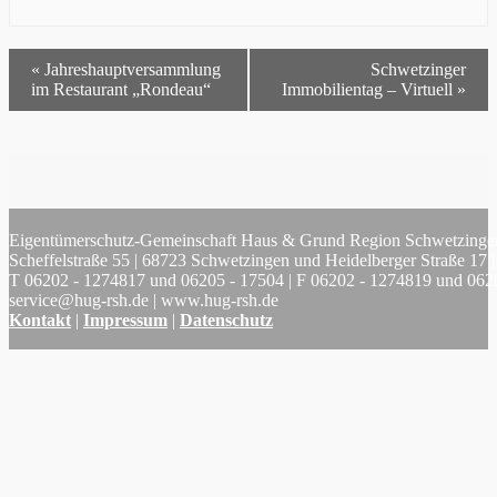
«
Jahreshauptversammlung
Schwetzinger
im Restaurant „Rondeau“
Immobilientag – Virtuell
»
Eigentümerschutz-Gemeinschaft Haus & Grund Region Schwetzinge
Scheffelstraße 55 | 68723 Schwetzingen und Heidelberger Straße 17
T 06202 - 1274817 und 06205 - 17504 | F 06202 - 1274819 und 0620
service@hug-rsh.de | www.hug-rsh.de
Kontakt
|
Impressum
|
Datenschutz