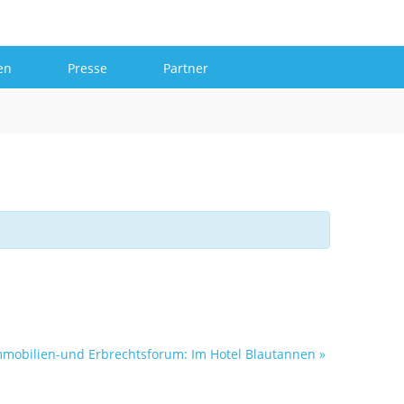
Mehr
en
Presse
Partner
mmobilien-und Erbrechtsforum: Im Hotel Blautannen
»