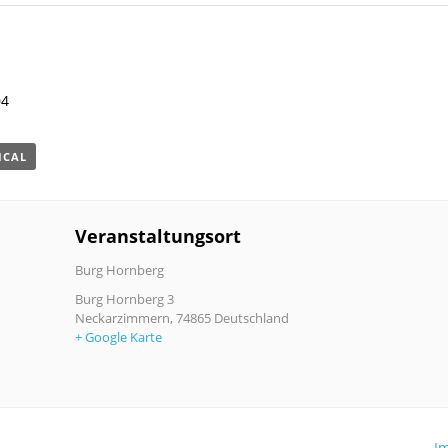
04
ICAL
Veranstaltungsort
Burg Hornberg
Burg Hornberg 3
Neckarzimmern
,
74865
Deutschland
+ Google Karte
I