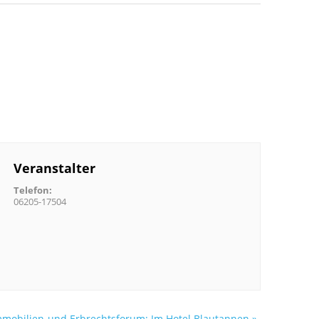
Veranstalter
Telefon:
06205-17504
mmobilien-und Erbrechtsforum: Im Hotel Blautannen
»