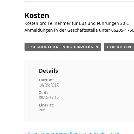
Kosten
Kosten pro Teilnehmer für Bus und Führungen 20 €
Anmeldungen in der Geschäftsstelle unter 06205-175
+ ZU GOOGLE KALENDER HINZUFÜGEN
+ EXPORTIERE 
Details
Datum:
10/06/2017
Zeit:
09:15-18:15
Eintritt:
20€
«
Schwetzinger Immobilientag: Im Palais Hirsch