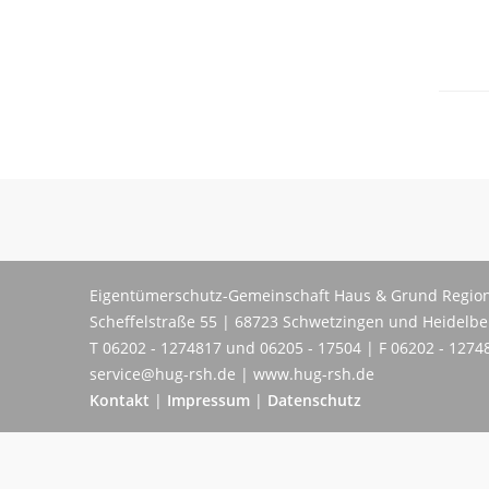
Eigentümerschutz-Gemeinschaft Haus & Grund Region
Scheffelstraße 55 | 68723 Schwetzingen und Heidelb
T 06202 - 1274817 und 06205 - 17504 | F 06202 - 1274
service@hug-rsh.de | www.hug-rsh.de
Kontakt
|
Impressum
|
Datenschutz