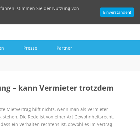
tfahren, stimmen Sie der Nutzung von
Einverstanden!
en
Presse
Partner
ung – kann Vermieter trotzdem
te Mietvertrag hilft nichts, wenn man als Vermieter
g stehen. Die Rede ist von einer Art Gewohnheitsrecht,
dass ein Verhalten rechtens ist, obwohl es im Vertrag