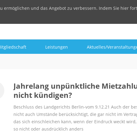
u ermöglichen und das Angebot zu verbessern. Indem Sie hier for
itgliedschaft
Leistungen
Aktuelles/Veranstaltung
Jahrelang unpünktliche Mietzahl
nicht kündigen?
Beschluss des Landgerichts Berlin-vom 9.12.21 Auch der bes
nicht auch Umstände berücksichtigt, die gar nicht im Vertra
das sich einschleichen kann, wenn der Eindruck weckt wird, 
so nicht oder ausdrücklich anders