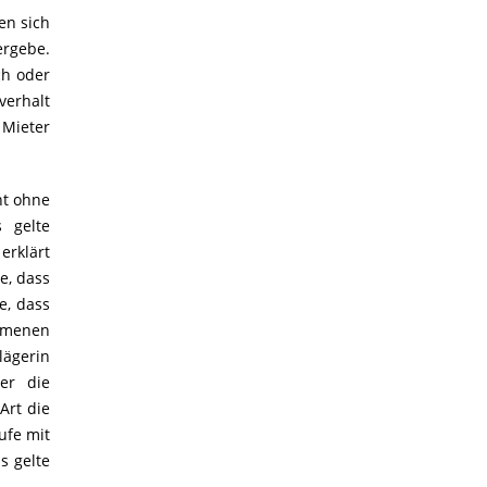
en sich
ergebe.
ch oder
verhalt
 Mieter
ht ohne
 gelte
erklärt
e, dass
e, dass
mmenen
lägerin
er die
Art die
ufe mit
s gelte