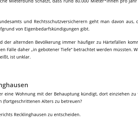
sche Mieterbund schätzt, dass rund 80.000 Mieter*innen pro Jah
Bundesamts und Rechtsschutzversicherern geht man davon aus, 
fgrund von Eigenbedarfskündigungen gibt.
nd der alternden Bevölkerung immer häufiger zu Härtefällen kom
gen Fälle daher „in gebotener Tiefe“ betrachtet werden müssten. W
ißt, ist unklar.
inghausen
er eine Wohnung mit der Behauptung kündigt, dort einziehen zu 
 (fortgeschrittenen Alters zu betreuen?
erichts Recklinghausen zu entscheiden.