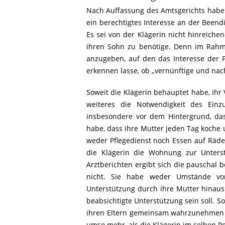
Nach Auffassung des Amtsgerichts habe 
ein berechtigtes Interesse an der Beend
Es sei von der Klägerin nicht hinreiche
ihren Sohn zu benötige. Denn im Rahm
anzugeben, auf den das Interesse der
erkennen lasse, ob „vernünftige und nac
Soweit die Klägerin behauptet habe, ihr 
weiteres die Notwendigkeit des Einz
insbesondere vor dem Hintergrund, da
habe, dass ihre Mutter jeden Tag koche 
weder Pflegedienst noch Essen auf Räder
die Klägerin die Wohnung zur Unters
Arztberichten ergibt sich die pauschal b
nicht. Sie habe weder Umstände vor
Unterstützung durch ihre Mutter hinaus 
beabsichtigte Unterstützung sein soll. S
ihren Eltern gemeinsam wahrzunehmen od
umso mehr, als die Klägerin im selben Po