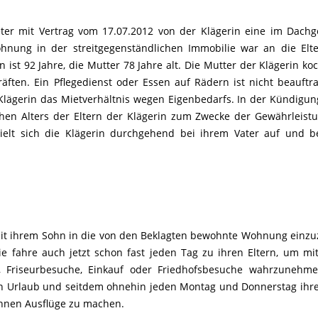
eter mit Vertrag vom 17.07.2012 von der Klägerin eine im Dach
nung in der streitgegenständlichen Immobilie war an die Elt
n ist 92 Jahre, die Mutter 78 Jahre alt. Die Mutter der Klägerin ko
äften. Ein Pflegedienst oder Essen auf Rädern ist nicht beauftra
Klägerin das Mietverhältnis wegen Eigenbedarfs. In der Kündigun
en Alters der Eltern der Klägerin zum Zwecke der Gewährleist
hielt sich die Klägerin durchgehend bei ihrem Vater auf und b
mit ihrem Sohn in die von den Beklagten bewohnte Wohnung einzu
e fahre auch jetzt schon fast jeden Tag zu ihren Eltern, um mi
, Friseurbesuche, Einkauf oder Friedhofsbesuche wahrzunehme
en Urlaub und seitdem ohnehin jeden Montag und Donnerstag ihre
 ihnen Ausflüge zu machen.