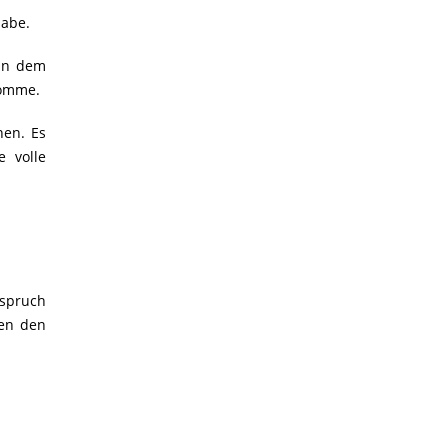
habe.
 in dem
komme.
nen. Es
 volle
nspruch
hen den