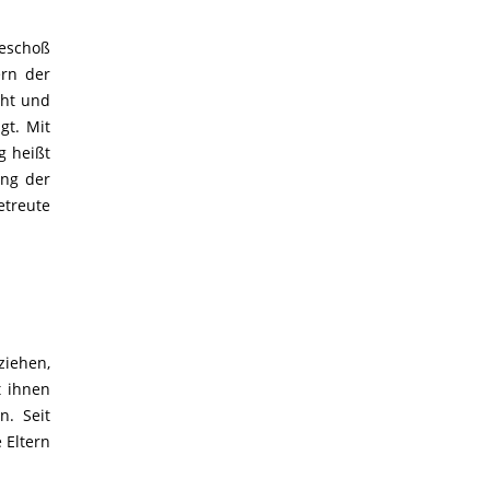
geschoß
ern der
cht und
gt. Mit
g heißt
ung der
etreute
ziehen,
t ihnen
n. Seit
 Eltern