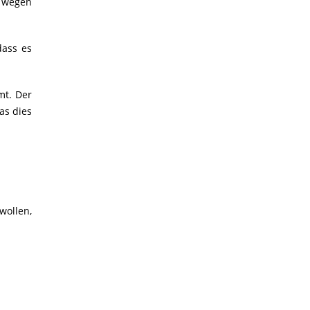
r wegen
dass es
mt. Der
as dies
wollen,