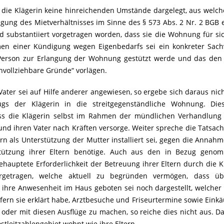
die Klägerin keine hinreichenden Umstände dargelegt, aus welch
igung des Mietverhältnisses im Sinne des §
573
Abs. 2 Nr. 2 BGB 
nd substantiiert vorgetragen worden, dass sie die Wohnung für si
en einer Kündigung wegen Eigenbedarfs sei ein konkreter Sach
 Person zur Erlangung der Wohnung gestützt werde und das den
hvollziehbare Gründe“ vorlägen.
Vater sei auf Hilfe anderer angewiesen, so ergebe sich daraus nic
ugs der Klägerin in die streitgegenständliche Wohnung. Dies
ss die Klägerin selbst im Rahmen der mündlichen Verhandlung 
und ihren Vater nach Kräften versorge. Weiter spreche die Tatsach
n als Unterstützung der Mutter installiert sei, gegen die Annahm
tützung ihrer Eltern benötige. Auch aus den in Bezug geno
ehauptete Erforderlichkeit der Betreuung ihrer Eltern durch die K
getragen, welche aktuell zu begründen vermögen, dass üb
ihre Anwesenheit im Haus geboten sei noch dargestellt, welcher 
ofern sie erklärt habe, Arztbesuche und Friseurtermine sowie Einkä
er mit diesen Ausflüge zu machen, so reiche dies nicht aus. Da
stleitzahlengebiet wohnt wie ihre Eltern.