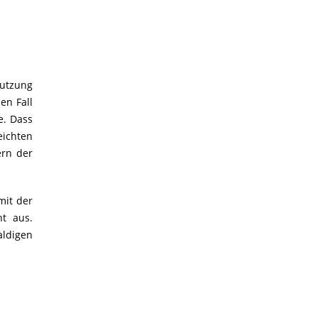
nutzung
en Fall
e. Dass
eichten
ern der
mit der
t aus.
aldigen