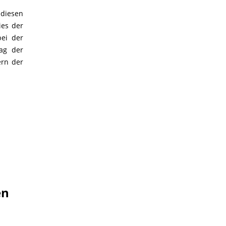
diesen
ies der
ei der
rag der
ern der
en