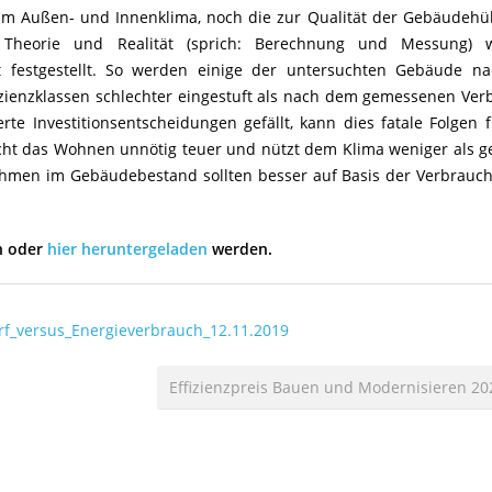
 Außen- und Innenklima, noch die zur Qualität der Gebäudehü
 Theorie und Realität (sprich: Berechnung und Messung) 
 festgestellt. So werden einige der untersuchten Gebäude na
izienzklassen schlechter eingestuft als nach dem gemessenen Ver
te Investitionsentscheidungen gefällt, kann dies fatale Folgen 
cht das Wohnen unnötig teuer und nützt dem Klima weniger als g
ahmen im Gebäudebestand sollten besser auf Basis der Verbrauc
n oder
hier heruntergeladen
werden.
rf_versus_Energieverbrauch_12.11.2019
Effizienzpreis Bauen und Modernisieren 2