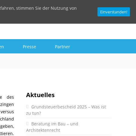
tfahren, stimmen Sie der Nutzung von
Einverstanden!
en
Presse
Partner
Aktuelles
se des
zingen
Grundsteuerbescheid 2025 – Was ist
 versus
zu tun?
schland
Beratung im Bau – und
rgeben,
Architektenrecht
tieren.