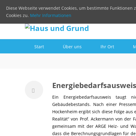
Diese Webseite verwendet Cookies, um bestimmte Funktionen z
Cookies zu.
Mehr Informationen
Start
Über uns
Ihr Ort
M
Energiebedarfsausweis
Ein Energiebedarfsausweis taugt n
Gebäudebestands. Nach einer Presse
Hockenheim ergibt sich diese Folge aus 
Realität“ von Prof. Ackermann von der 
gemeinsam mit der ARGE Heiz- und Wass
dass die Berechnungsgrundlagen für den