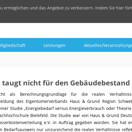
u ermöglichen und das Angebot zu verbessern. Indem Sie hier for
itgliedschaft
Leistungen
Aktuelles/Veranstaltung
 taugt nicht für den Gebäudebestand
icht als Berechnungsgrundlage für die realen Verhältnis
meldung des Eigentümerverbands Haus & Grund Region Schwet
einer Studie „Energiebedarf versus Energieverbrauch oder Theorie
Fachhochschule Bielefeld. Die Studie war von Haus & Grund Deut
erkostenverteilung e.V. in Auftrag gegeben worden. Sie hat e
 Bedarfsausweis nur unzureichend die realen Verhältnisse reflek