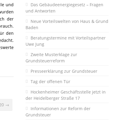
lle und
Das Gebäudeenergiegesetz – Fragen
und Antworten
wurden
ch der
Neue Vorteilswelten von Haus & Grund
brauch.
Baden
für den
Beratungstermine mit Vorteilspartner
edacht.
Uwe Jung
hswerte
Zweite Musterklage zur
Grundsteuerreform
Presseerklärung zur Grundsteuer
Tag der offenen Tür
Hockenheimer Geschäftsstelle jetzt in
der Heidelberger Straße 17
020 →
Informationen zur Reform der
Grundsteuer