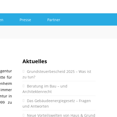
Mehr
en
Presse
Partner
Aktuelles
agentur
Grundsteuerbescheid 2025 – Was ist
zu tun?
tte für
enheim
Beratung im Bau – und
 immer
Architektenrecht
ntur in
Das Gebäudeenergiegesetz – Fragen
099 zu
und Antworten
Neue Vorteilswelten von Haus & Grund