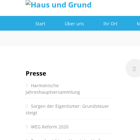
Informationen
Einverstanden!
Start
Über uns
Ihr Ort
M
Presse
Harmonische
Jahreshauptversammlung
Sorgen der Eigentümer: Grundsteuer
steigt
WEG Reform 2020