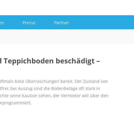
Mehr
en
Presse
Partner
Teppichboden beschädigt –
oftmals böse Überraschungen bereit. Der Zustand von
rei, bei Auszug sind die Bodenbeläge oft stark in
te seine Kaution sehen, der Vermieter will über den
vorprogrammiert.