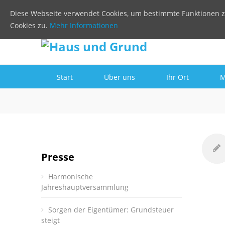
Diese Webseite verwendet Cookies, um bestimmte Funktionen z
Cookies zu.
Mehr Informationen
Start
Über uns
Ihr Ort
M
Presse
Harmonische
Jahreshauptversammlung
Sorgen der Eigentümer: Grundsteuer
steigt