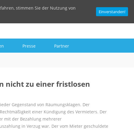
tfahren, stimmen Sie der Nutzung von
Einverstanden!
en
Presse
Partner
nicht zu einer fristlosen
wieder Gegenstand von Räumungsklagen. Der
e Rechtmäßigkeit einer Kündigung des Vermieters. Der
ter mit der Bezahlung mehrerer
uszahlung in Verzug war. Der vom Mieter geschuldete