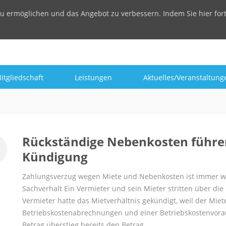
u ermöglichen und das Angebot zu verbessern. Indem Sie hier for
itgliedschaft
Leistungen
Aktuelles/Veranstaltung
Rückständige Nebenkosten führen 
Kündigung
Zahlungsverzug wegen Miete und Nebenkosten ist immer 
Sachverhalt Ein Vermieter und sein Mieter stritten über di
Vermieter hatte das Mietverhältnis gekündigt, weil der Mie
Betriebskostenabrechnungen und einer Betriebskostenvora
Betrag überstieg bereits den Betrag