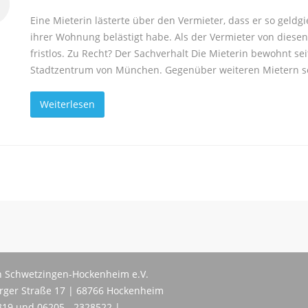
Eine Mieterin lästerte über den Vermieter, dass er so geldgi
ihrer Wohnung belästigt habe. Als der Vermieter von diesen
fristlos. Zu Recht? Der Sachverhalt Die Mieterin bewohnt 
Stadtzentrum von München. Gegenüber weiteren Mietern so
Weiterlesen
 Schwetzingen-Hockenheim e.V.
erger Straße 17 | 68766 Hockenheim
819 und 06205 - 2328522 |