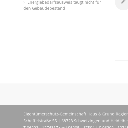
Energiebedarfsausweis taugt nicht für
den Gebäudebestand
Eigentümerschutz-Gemeinschaft Haus & Grund Region
Scheffelstraße 55 | 68723 Schwetzingen und Heidelb
T 06202 - 1274817 und 06205 - 17504 | F 06202 - 1274